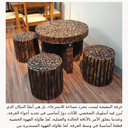
غرفة المعيشة ليست مجرد مساحة للاسترخاء، بل هي أيضًا المكان الذي
تُبرز فيه أسلوبك الشخصي. للأثاث دورٌ أساسي في تحديد أجواء الغرفة،
وعندما يتعلق الأمر بالأناقة الخالدة والعملية، تُعدّ طاولة القهوة الخشبية
قطعةً أساسيةً في وسط الغرفة. تُعدّ طاولة القهوة المستديرة من