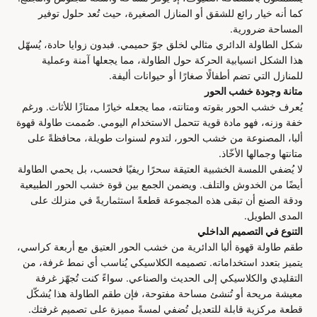
كما أنه خيار رائع للشقق أو المنازل الصغيرة، حيث تُعد حلول توفير
المساحة ضرورية.
شكل الطاولة الدائري مثالي لخلق جوّ حميمي. فبدون زوايا حادة، يُسهّل
هذا الشكل انسيابية الحركة حول الطاولة، مما يجعلها آمنة وعملية
للمنازل التي تضم أطفالًا صغارًا أو حيوانات أليفة.
متانة وجودة خشب الحور
يُعرف خشب الحور بقوته ومتانته، مما يجعله خيارًا ممتازًا للأثاث. ورغم
خفة وزنه، فهو مادة قوية تتحمل الاستخدام اليومي. صُممت طاولة قهوة
ألبا، المصنوعة من خشب الحور، لتدوم لسنوات طويلة، محافظةً على
متانتها وجمالها الأخّاذ.
لا يُضفي اللمسة الخشبية العتيقة سحرًا ريفيًا فحسب، بل يحمي الطاولة
أيضًا من الخدوش والتلف. ويضمن الجمع بين قوة خشب الحور الطبيعية
ودقة الصنع أن تبقى هذه المجموعة قطعةً استثماريةً في منزلك على
المدى الطويل.
التنوع في التصميم الداخلي
طقم طاولة قهوة ألبا الدائرية من خشب الحور العتيق مع أربعة كراسي،
يتميز بتعدد استخداماته. تصميمه الكلاسيكي يُناسب أي نمط غرفة، من
التقليدي والكلاسيكي إلى الحديث والصناعي. سواءً كنت تُجهّز غرفة
معيشة مريحة أو تُنشئ مساحة مفتوحة، فإن طقم الطاولة هذا يُشكّل
قطعة مركزية قابلة للتعديل تُضفي لمسةً مميزة على تصميم غرفتك.