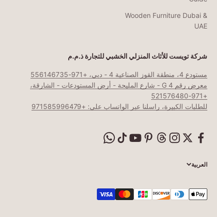
Wooden Furniture Dubai &
UAE
شركة تويست للأثاث المنزلي الخشبي للتجارة ذ.م.م
مستودع 4، منطقة القوز الصناعية 4 - دبي، +971-556146735
معرض رقم G 4 - شارع المليحة - أرض المستودعات - الشارقة،
+971-521576480
للطلبات الكبيرة، راسلنا عبر الواتساب على: +971585996479
العربية