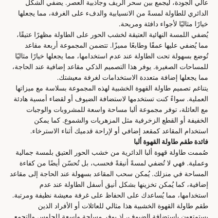
عالي الجودة، ليجمع بين سحر الريف وجاذبية العصر. يضفي الشكل
الدائري للطاولة لمسةً من الانسيابية والدفء على الغرفة، مما يجعلها
خيارًا مثاليًا لأجواء دافئة ومريحة.
يُضفي اللمسة النهائية العتيقة لخشب الحور على الطاولة مظهرًا عتيقًا،
مما يُضفي عليها عمقًا وطابعًا مميزًا. تتضمن المجموعة أربعة مقاعد
تُوضع بسهولة تحت الطاولة عند عدم استخدامها، مما يجعلها خيارًا مثاليًا
للمساحات الصغيرة. يوفر هذا التصميم الذكي مقاعد إضافية عند الحاجة،
مما يجعلها إضافة متعددة الاستخدامات لغرفة معيشتك.
يتناغم تصميم طاولة القهوة الخشبية لهذه المجموعة بسلاسة مع ميزاتها
العملية. سواءً كنت تستخدمها لاستضافة الضيوف أو لقضاء أمسية هادئة
مع العائلة، توفر مجموعة ألبا مساحة واسعة للمشروبات والوجبات
الخفيفة أو القطع الزخرفية مثل المزهريات والشموع. كما يمكن
استخدام المقاعد كمقعد إضافي أو لإراحة قدميك أثناء الاسترخاء.
فائدة طقم طاولة القهوة ألبا
صُممت طاولة قهوة ألبا الدائرية من خشب الحور العتيق بلمسة جمالية
وعملية. فهي لا تُضفي لمسةً أنيقةً فحسب، بل تُحسّن أيضًا من كفاءة
المساحة في منزلك. يُمكن سحب المقاعد بسهولة عند الحاجة إلى مقاعد
إضافية، كما يُمكن تخزينها بشكل أنيق أسفل الطاولة عند عدم
استخدامها، مما يُساعدك على الحفاظ على غرفة معيشة نظيفة ومرتبة.
طقم طاولة القهوة الخشبية هذا مثالي للعائلات أو الأفراد الذين
يستمتعون باستضافة الضيوف، إذ يوفر مساحة واسعة للجلوس والتجمع.