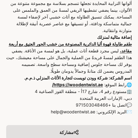
ألوانها الترابية المحايدة تجعلها تنسجم بسلاسة مع مجموعة متنوعة من
الألوان، بينما يضفي تشطيبها الريفي لمسةً من العمق والملمس على
المساحة. يمكنك تنسيق الطاولة مع أثاث خشبي آخر لإضفاء لمسة
جمالية متماسكة ودافئة، أو تنسيقها مع عناصر عصرية أنيقة لإطلالة
متوازنة وانتقائية.
إضافة مثالية لمنزلك
طقم طاولة قهوة ألبا الدائرية المصنوعة من خشب الحور العتيق مع أربعة
مقاعد،
ليس مجرد قطعة أثاث عملية، بل هو لمسة من الأناقة. يضفي
هذا الطقم لمسةً فريدةً من العملية والجمال على مساحة معيشتك، حيث
يوفر لك مساحة جلوس إضافية ومساحة سطح واسعة. تصميمه
المدروس يضمن لك متانةً وجمالاً يدومان طويلًا.
اسم الشركة: شركة وودن تويست لتجارة الأثاث المنزلي ذ.م.م.
🌐رابط الموقع:
https://woodentwist.ae/
🏢مستودع رقم 4، شارع 17أ - منطقة القوز الصناعية 4
دبي، الإمارات العربية المتحدة
💬اتصل بنا +971503048466
✉️البريد الإلكتروني: help@woodentwist.ae
مشاركة