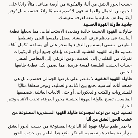
خشب الحور العتيق من ألبا، والمكونة من أربعة مقاعد، مثالًا رائعًا على
الجمع بين الجمال والعملية، فهي لا تُقدم تصميمًا رائعًا فحسب، بل تُوفر
أيضًا وظائف عملية واسعة لغرفة معيشتك.
جاذبية طاولة القهوة الخشبية
طاولات القهوة الخشبية خالدة ومتعددة الاستخدامات، مما يجعلها قطعة
أساسية في معظم غرف المعيشة. بفضل ملمسها الغني وتشطيبها
الطبيعي، تضفي لمسة من الدفء والسحر على أي مساحة. تُكمل أناقة
تصميم طاولة القهوة الخشبية المصنوعة بإتقان جميع أنواع الديكورات
تقريبًا، من التقليدي إلى الحديث، ومن الريفي إلى المعاصر. تُضفي
حبيبات الخشب الطبيعية لمسة فريدة، مما يضمن لكل قطعة طابعها
الخاص.
طاولة القهوة الخشبية
لا تقتصر على غرضها الجمالي فحسب، بل هي
قطعة أثاث أساسية تجمع بين الأناقة والعملية، وتوفر سطحًا مثاليًا
للمشروبات والكتب والديكورات، أو حتى الألعاب العائلية. بتصميمها
المناسب، تصبح طاولة القهوة الخشبية محور الغرفة، تجذب الانتباه وتثير
الحوار.
تصميم فريد من نوعه لمجموعة طاولة القهوة المستديرة المصنوعة من
خشب الحور العتيق من ألبا
ما يميز طقم طاولة قهوة ألبا الدائرية المصنوعة من خشب الحور العتيق
مع أربعة مقاعد هو تصميمه المبتكر. صُنع هذا الطقم من خشب الحور