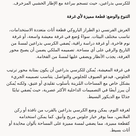
للكرسي بذراعين، حيث تنسجم ببراعة مع الإطار الخشبي المزخرف.
التنوع والوضع: قطعة مميزة لأي غرفة
العرش الفرنسي ذو الطراز الباروكي قطعة أثاث متعددة الاستخدامات،
تناسب مختلف البيئات. سواءً وُضع في غرفة معيشة واسعة، أو غرفة
نوم فاخرة، أو غرفة دراسة راقية، يُضفي الكرسي بذراعين لمسةً من
التاريخ والرقي على أي مساحة. تصميمه الملكي يضمن أن يصبح محور
الغرفة، يجذب الأنظار ويضفي عليها لمسةً من الفخامة.
في غرفة المعيشة، يُمكن للكرسي بذراعين أن يكون بمثابة محور ترتيب
الجلوس، فيدعو الضيوف للجلوس والتواصل. يتناسب تصميمه الجريء
بشكل خاص مع المساحات المُزينة بأسلوب تقليدي أو عتيق، ولكنه يُمكن
أن يبرز أيضًا في التصميمات الداخلية الأكثر عصرية، حيث يُضفي تباينًا
جذابًا مع الديكور البسيط.
لغرفة النوم، يمكن وضع الكرسي بذراعين بالقرب من نافذة أو ركن
الملابس، مما يوفر خيار جلوس مريح وأنيق. كما يمكن استخدامه
كقطعة مميزة، مما يضفي لمسة مميزة على المساحة بألوان محايدة أو
أثاث بسيط.