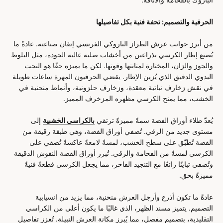
الحرفية والتصميم: تحفة فنية بكل تفاصيلها
من أبرز جوانب عرش الطراز الباروكي الفرنسي إتقان صناعته. عادةً ما
يُصنع إطار الكرسي بذراعين من أخشاب صلبة عالية الجودة، مثل البلوط
والجوز والزان، المختارة لمتانتها وقوتها. لكن ما يميزه حقًا هو النحت
اليدوي الدقيق الذي يُزين الإطار. يقضي الحرفيون المهرة ساعات طويلة
في نقش زخارف نباتية معقدة، وزخارف حلزونية، وأنماط منحنية في
الخشب، مما يمنح الكرسي مظهره المزخرف المميز.
يُعدّ طلاء أوراق الفضة سمةً مميزةً ترتقي
بالكراسي الخشبية
إلى
مستوى جديد من الرقي. تُضفي أوراق الفضة، وهي طبقة رقيقة من
الفضة تُطبّق على سطح الخشب، لمسةً لامعةً عاكسةً تُضفي على
الكرسي لمسةً من الفخامة والرقي. تُبرز أوراق الفضة النقوش الدقيقة
وتُضفي تباينًا رائعًا مع التنجيد الفاخر، مما يجعل الكرسي قطعةً فنيةً
مميزةً بحق.
عادةً ما تكون أذرع وأرجل العرش منحنية، مما يزيد من انسيابية
التصميم. يتميز مسند الظهر، الذي غالبًا ما يكون أعلى من الكراسي
التقليدية، بتصميم مفصل، مما يُبرز مكانة العرش النبيلة. تُعزز تفاصيل