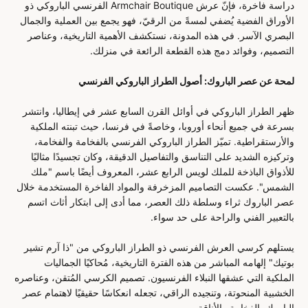
دراسة فاخرة، فإنّ عرش Armchair Boutique الفرنسي الباروكي ذو
الأوراق الفضية يُضفي لمسةً من الرقيّ، فهو يجمع بين العملية والجمال
البصري الآسر. في هذه المدونة، نستكشف الأهمية التاريخية، وعناصر
التصميم، وفوائد دمج هذه القطعة الرائعة في منزلك.
لمحة عن عصر الباروك: أصول الطراز الباروكي الفرنسي
ظهر الطراز الباروكي في أوائل القرن السابع عشر في إيطاليا، وانتشر
بسرعة في جميع أنحاء أوروبا، وخاصةً في فرنسا، حيث تبنته الملكية
والأرستقراطية. تميّز الطراز الباروكي الفرنسي بالفخامة والفخامة،
وتركيزه الشديد على التناسق والتفاصيل الدقيقة، وكان تجسيدًا مثاليًا
للأذواق الباذخة للملك لويس الرابع عشر، المعروف أيضًا باسم "ملك
الشمس". عكست التصاميم المزخرفة والمواد الفاخرة المستخدمة خلال
عصر الباروك ثراء وسلطة ذلك العصر، مما أدى إلى ابتكار أثاث اتسم
بالتعبير الفني والراحة على حد سواء.
يستلهم كرسي العرش الفرنسي ذو الطراز الباروكي من "ذا آرم تشير
بوتيك" إلهامه المباشر من هذه الفترة التاريخية، مُحاكيًا الجماليات
الملكية التي عشقها النبلاء الفرنسيون. تصميم الكرسي المُتقن، وعناصره
الخشبية المنحوتة، وتنجيده الراقي، تجعله انعكاسًا حقيقيًا لاهتمام عصر
الباروك بالفخامة والأناقة.