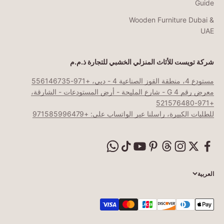
Guide
Wooden Furniture Dubai &
UAE
شركة تويست للأثاث المنزلي الخشبي للتجارة ذ.م.م
مستودع 4، منطقة القوز الصناعية 4 - دبي، +971-556146735
معرض رقم G 4 - شارع المليحة - أرض المستودعات - الشارقة،
+971-521576480
للطلبات الكبيرة، راسلنا عبر الواتساب على: +971585996479
العربية