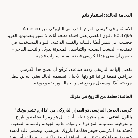
الفخامة الخالدة: استثمار دائم
الاستثمار في كرسي العرش الفرنسي الباروكي من Armchair
Boutique باللون الفضي يعني اقتناء قطعة أثاث لا تتميز بتصميمها الفريد
فحسب، بل تتميز أيضًا بالمتانة والقيمة الدائمة. المواد المستخدمة في
تصنيعه - الخشب الصلب، والتفاصيل المنحوتة يدويًا، والتنجيد الفاخر -
تضمن أن يبقى هذا الكرسي قطعة ثمينة لسنوات قادمة.
بفضل إلهامه التاريخي ودقة صناعته، يُرجّح أن يصبح هذا الكرسي
بذراعين قطعةً تراثيةً تتوارثها الأجيال. تصميمه الخالد يعني أنه لن يبطل
موضته أبدًا، وسيظل موضع تقدير لجماله وراحته وجودته.
الخاتمة: قطعة من التاريخ في منزلك
كرسي العرش الفرنسي ذو الطراز الباروكي من "ذا آرم تشير بوتيك"
باللون الفضي،
ليس مجرد قطعة أثاث، بل هو رمز للفخامة والتاريخ
والحرفية. بتصميمه المزخرف، ومواده عالية الجودة، ولمساته الفضية،
يُجسّد هذا الكرسي جوهر فخامة الباروك الفرنسي، ويضفي عليه لمسة
عصرية. سواء كنت ترغب في إضافة لمسة ملكية إلى منزلك، أو إنشاء