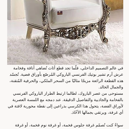
في عالم التصميم الداخلي، قلّما تجد قطع أثاث تُضاهي أناقة وفخامة
عرش آرم تشير بوتيك الفرنسي الباروكي المُرصّع بأوراق فضية. تُجسّد
هذه القطعة الرائعة مزيجًا مثاليًا من السحر الملكي، والحرفية المُتقنة،
والجمال الخالد.
مستوحى من عصر الباروك، لطالما ارتبط الطراز الباروكي الفرنسي
بالفخامة والجاذبية والتفاصيل الدقيقة. عند دمجه مع اللمسة العصرية
لأوراق الفضة، يتحول هذا الكرسي بذراعين إلى نقطة محورية لافتة في
أي غرفة، ويرتقي بجمالها الأخّاذ.
سواءً كنت تُصمّم غرفة جلوس فخمة، أو غرفة نوم فخمة، أو غرفة