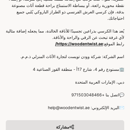
نقطة محورية رائعة، أو ببساطة الاستمتاع براحة قطعة أثاث مصنوعة
بدقة، فإن كرسي العرش الفرنسي ذو الطراز الباروكي يُلبي جميع
احتياجاتك.
يُعد هذا الكرسي بذراعين تجسيدًا للأناقة الخالدة، مما يجعله إضافة مثالية
لأي غرفة تبحث عن الرقي والراحة والأناقة.
رابط الموقع:
https://woodentwist.ae/
اسم الشركة: شركة وودن تويست لتجارة الأثاث المنزلي ذ.م.م.
🏢مستودع رقم 4، شارع 17أ - منطقة القوز الصناعية 4
دبي، الإمارات العربية المتحدة
💬اتصل بنا +971503048466
✉️البريد الإلكتروني: help@woodentwist.ae
مشاركة