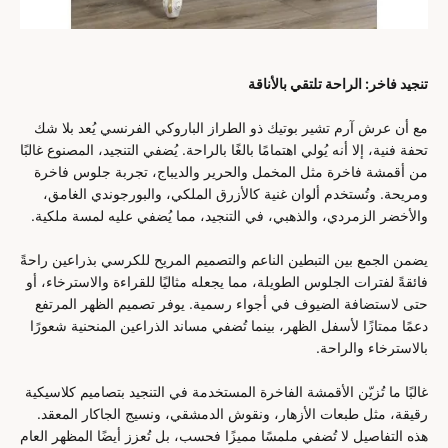
تنجيد فاخر: الراحة تلتقي بالأناقة
مع أن عرش آرم تشير بوتيك ذو الطراز الباروكي الفرنسي يُعد بلا شك
تحفة فنية، إلا أنه يُولي اهتمامًا بالغًا بالراحة. يُضفي التنجيد، المصنوع غالبًا
من أقمشة فاخرة مثل المخمل والحرير والديباج، تجربة جلوس فاخرة
ومريحة. وتُستخدم ألوان غنية كالأزرق الملكي، والبورجوندي الغامق،
والأخضر الزمردي، والذهبي، في التنجيد، مما يُضفي عليه لمسة ملكية.
يضمن الجمع بين التبطين الناعم والتصميم المريح للكرسي بذراعين راحةً
فائقةً لفترات الجلوس الطويلة، مما يجعله مثاليًا للقراءة والاسترخاء، أو
حتى لاستضافة الضيوف في أجواء رسمية. يوفر تصميم الظهر المرتفع
دعمًا ممتازًا لأسفل الظهر، بينما تُضفي مساند الذراعين المنحنية شعورًا
بالاسترخاء والراحة.
غالبًا ما تُزيّن الأقمشة الفاخرة المستخدمة في التنجيد بتصاميم كلاسيكية
رقيقة، مثل طبعات الأزهار، ونقوش الدمشقي، ونسيج الجاكار المعقد.
هذه التفاصيل لا تُضفي ملمسًا مميزًا فحسب، بل تُعزز أيضًا المظهر العام