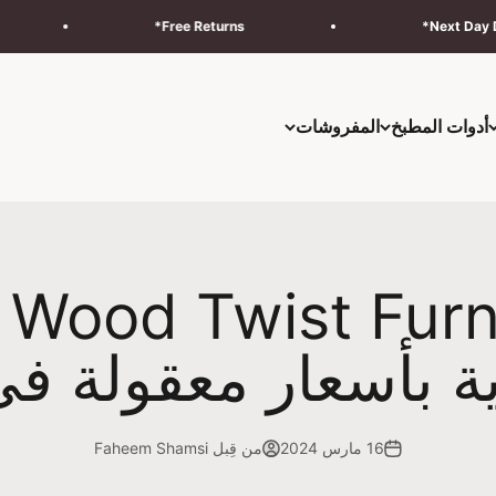
Free Returns*
توصيل وترك
أدوات المطبخ
المفروشات
مت
ة بأسعار معقولة في
16 مارس 2024
من قِبل Faheem Shamsi