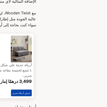
الإضافة المثالية لأي من
مع t
عالية الجودة مثل إطار
سواء كنت بحاجة إلى أريكة سرير لغ
أريكة حديثة على شكل
L تتسع لخمسة مقاعد م
سرير..
3,499 درهمًا إماراتيًا
عرض أريكة سرير
أسعار معقولة