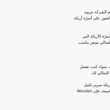
 تلتزم الشركة بتزويد
 ​​ولا تبخل في الأناقة أو الراحة. مع Wooden Twist، يمكنك العثور على أسرّة أريكة
يجعل أسرّة الأريكة التي
المثالي بسعر يناسب
ختلفة. سواء كنت تفضل
أريكة سرير تكمل
ديكورك الحالي وتضيف لمسة من الأناقة إلى مساحتك. سواء كان لديك شقة صغيرة أو فيلا واسعة، فإن Wooden