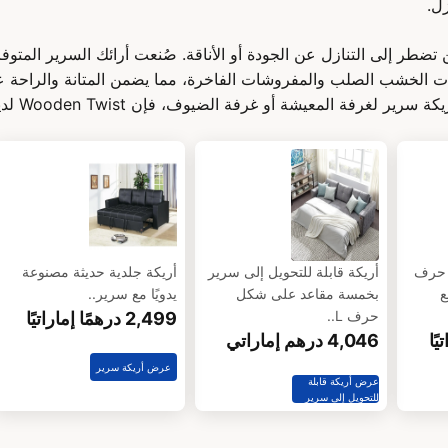
زل.
Wooden Twis، لن تضطر إلى التنازل عن الجودة أو الأناقة. صُنعت أرائك السرير ال
ات الخشب الصلب والمفروشات الفاخرة، مما يضمن المتانة والراحة ع
رفة المعيشة أو غرفة الضيوف، فإن Wooden Twist لديها الخيار الأمثل لك.
 حرف
أريكة قابلة للتحويل إلى سرير
أريكة جلدية حديثة مصنوعة
ع
بخمسة مقاعد على شكل
يدويًا مع سرير..
حرف L..
2,499 درهمًا إماراتيًا
4,046 درهم إماراتي
عرض أريكة سرير
عرض أريكة قابلة
للتحويل إلى سرير