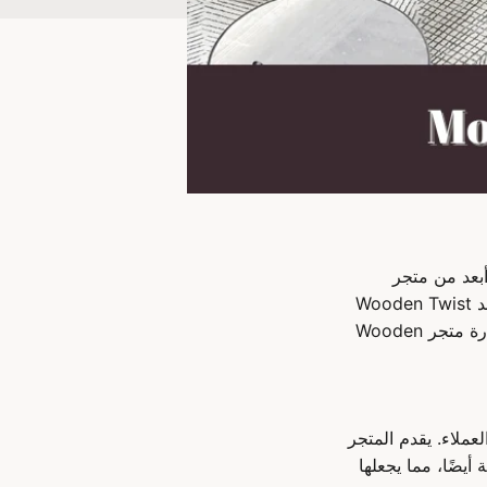
أبعد من متجر
Wooden Twist Furniture Store. مع مجموعة واسعة من أسرّة الأريكة الأنيقة والمريحة، يعد Wooden Twist
الوجهة المفضلة لأولئك الذين يتطلعون إلى تأثيث منازلهم دون إنفاق الكثير من المال. قم بزيارة متجر Wooden
ء العملاء. يقدم المتجر
أيضًا، مما يجعلها