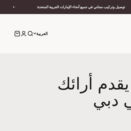
يب مجاني في جميع أنحاء الإمارات العربية المتحدة
rniture
بحث
تسجيل الدخول
عربة التسو
العربية
جر Wood Twist Furniture يقدم أرائك
 دبي