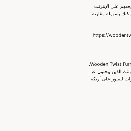
ر موقعهم على الإنترنت
مكنك بسهولة مقارنة
https://woodentw
إذا كنت تبحث عن أرائك سرير بأسعار معقولة في دبي، فلا تبحث أبعد من متجر Wooden Twist Furniture Store.
Wooden Twi هي الوجهة المثالية لأولئك الذين يبحثون عن
ات للعثور على أريكة