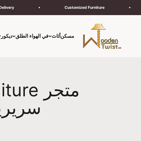
لتخطي إلى المحتوى
Next Day Delivery*
Customized Furniture
Wooden Twist UAE
مسكن
أثاث
في الهواء الطلق
ديكور
سريري