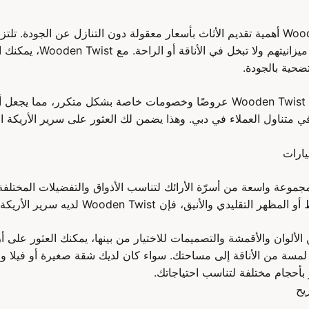
تدرك شركة Wooden Twist أهمية تقديم الأثاث بأسعار معقولة دون التنازل عن الجودة.
العملاء بخيارات تناسب ميزانيتهم
ضحية بالجودة.
بالإضافة إلى ذلك، تقدم Wooden Twist عروضًا وخصومات خاصة بشكل متكرر، مما 
ي متناول العملاء في دبي. وهذا يضمن لك العثور على سرير الأريكة 
ارات
دم Wooden Twist مجموعة واسعة من أسرّة الأرائك لتناسب الأذواق والتفضيلات الم
ي والأنيق، فإن Wooden Twist لديه سرير الأريكة المثالي لك.
ألوان والأقمشة والتصميمات للاختيار من بينها، يمكنك العثور على 
يح