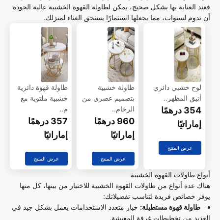
فعند العناية بها بشكل صحيح، يمكن لطاولة القهوة الخشبية عالية الجودة
أن تدوم لسنوات، مما يجعلها استثمارًا يستحق العناء لمنزلك.
لوح خشبي دائري
طاولة خشبية
طاولة قهوة دائرية
أنيق المظهر..
بتصميم عصري من
خشبية ملتوية مع
الرخام..
م..
354 درهمًا
960 درهمًا
357 درهمًا
إماراتيًا
إماراتيًا
إماراتيًا
عرض المنتج
عرض المنتج
عرض المنتج
أنواع طاولات القهوة الخشبية
هناك عدة أنواع من طاولات القهوة الخشبية للاختيار من بينها، كل منها
يوفر خصائص فريدة لتناسب تفضيلاتك:
طاولة قهوة مستطيلة:
خيار متعدد الاستخدامات يعمل بشكل جيد في
العديد من تخطيطات غرفة المعيشة.