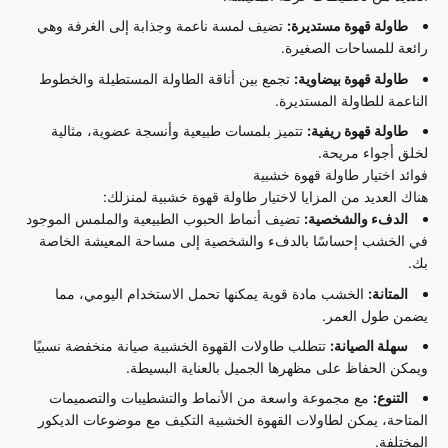
طاولة قهوة مستديرة:
تضيف لمسة ناعمة وجذابة إلى الغرفة وهي
رائعة للمساحات الصغيرة.
طاولة قهوة بيضاوية:
تجمع بين أناقة الطاولة المستطيلة والخطوط
الناعمة للطاولة المستديرة.
طاولة قهوة ريفية:
تتميز بلمسات طبيعية وأنسجة عضوية، مثالية
لخلق أجواء مريحة.
فوائد اختيار طاولة قهوة خشبية
هناك العديد من المزايا لاختيار طاولة قهوة خشبية لمنزلك:
الدفء والشخصية:
تضيف أنماط الحبوب الطبيعية والملمس الموجود
في الخشب إحساسًا بالدفء والشخصية إلى مساحة المعيشة الخاصة
بك.
المتانة:
الخشب مادة قوية يمكنها تحمل الاستخدام اليومي، مما
يضمن طول العمر.
سهلة الصيانة:
تتطلب طاولات القهوة الخشبية صيانة منخفضة نسبيًا
ويمكن الحفاظ على مظهرها الجميل بالعناية البسيطة.
التنوع:
مع مجموعة واسعة من الأنماط والتشطيبات والتصميمات
المتاحة، يمكن لطاولات القهوة الخشبية التكيف مع موضوعات الديكور
المختلفة.