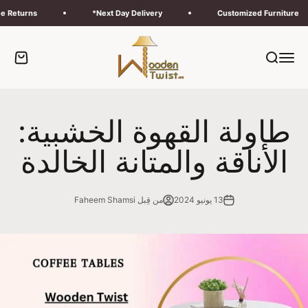
لتخطي إلى المحتوى
Free Returns*
Next Day Delivery*
Customized Furnitur
Wooden Twist UAE
القائمة
بحث
عربة ال
طاولة القهوة الخشبية:
الأناقة والمتانة الخالدة
13 يونيو 2024
من قِبل Faheem Shamsi